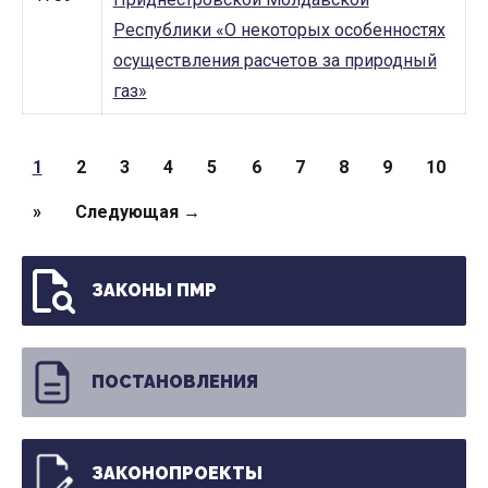
Республики «О некоторых особенностях
осуществления расчетов за природный
газ»
Страницы
1
2
3
4
5
6
7
8
9
10
»
Следующая →
ЗАКОНЫ ПМР
ПОСТАНОВЛЕНИЯ
ЗАКОНОПРОЕКТЫ