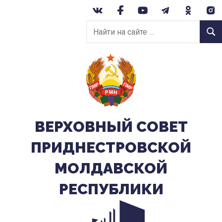
Перейти
к
Найти
содержанию
Найт
на
сайте:
ВЕРХОВНЫЙ CОВЕТ
ПРИДНЕСТРОВСКОЙ
МОЛДАВСКОЙ
РЕСПУБЛИКИ