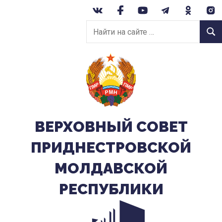
Перейти
к
Найти
содержанию
Найт
на
сайте:
ВЕРХОВНЫЙ CОВЕТ
ПРИДНЕСТРОВСКОЙ
МОЛДАВСКОЙ
РЕСПУБЛИКИ