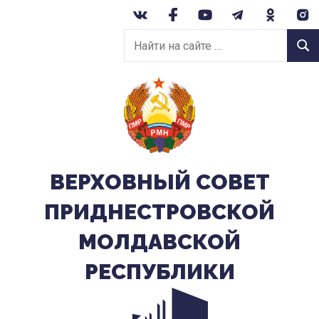
Перейти
к
Найти
содержанию
Найт
на
сайте:
ВЕРХОВНЫЙ CОВЕТ
ПРИДНЕСТРОВСКОЙ
МОЛДАВСКОЙ
РЕСПУБЛИКИ