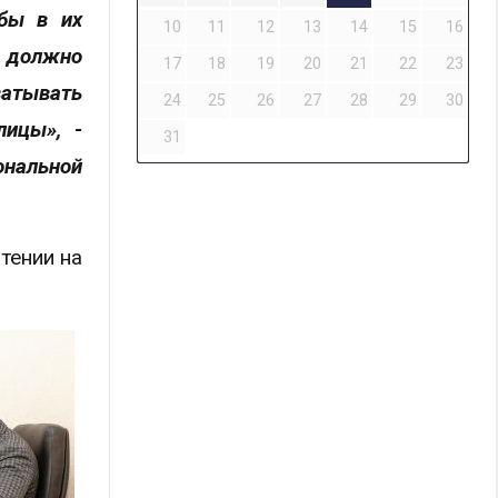
обы в их
10
11
12
13
14
15
16
о должно
17
18
19
20
21
22
23
ватывать
24
25
26
27
28
29
30
лицы», -
31
нальной
тении на