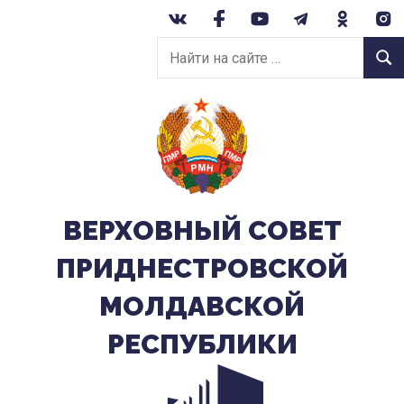
Перейти
к
Найти
содержанию
Найт
на
сайте:
ВЕРХОВНЫЙ CОВЕТ
ПРИДНЕСТРОВСКОЙ
МОЛДАВСКОЙ
РЕСПУБЛИКИ