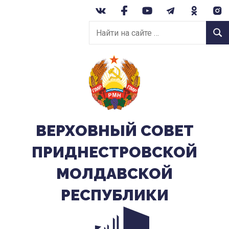
Перейти
к
Найти
содержанию
Найт
на
сайте:
ВЕРХОВНЫЙ CОВЕТ
ПРИДНЕСТРОВСКОЙ
МОЛДАВСКОЙ
РЕСПУБЛИКИ