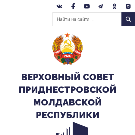
Перейти
к
Найти
содержанию
Найт
на
сайте:
ВЕРХОВНЫЙ CОВЕТ
ПРИДНЕСТРОВСКОЙ
МОЛДАВСКОЙ
РЕСПУБЛИКИ