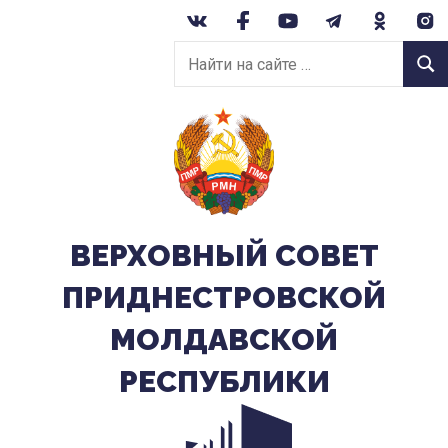
Перейти
к
Найти
содержанию
Найт
на
сайте:
ВЕРХОВНЫЙ CОВЕТ
ПРИДНЕСТРОВСКОЙ
МОЛДАВСКОЙ
РЕСПУБЛИКИ