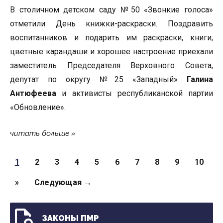
В столичном детском саду №50 «Звонкие голоса»
отметили День книжки-раскраски. Поздравить
воспитанников и подарить им раскраски, книги,
цветные карандаши и хорошее настроение приехали
заместитель Председателя Верховного Совета,
депутат по округу №25 «Западный»
Галина
Антюфеева
и активисты республиканской партии
«Обновление».
читать больше
Страницы
1
2
3
4
5
6
7
8
9
10
»
Следующая →
ЗАКОНЫ ПМР