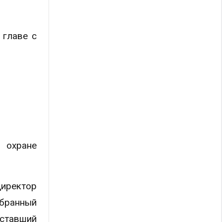
.
 главе с
о охране
директор
бранный
 ставший