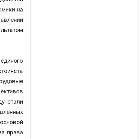
омики на
равлении
ультатом
единого
стоинств
трудовые
лективов
ду стали
ышленных
 основой
за права