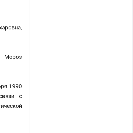
харовна,
н Мороз
бря 1990
связи с
ической