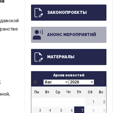
ой
ЗАКОНОПРОЕКТЫ
лдавской
ранстве.
АНОНС МЕРОПРИЯТИЙ
МАТЕРИАЛЫ
Архив новостей
;
Пн
Вт
Ср
Чт
Пт
Сб
Вс
нной,
1
2
3
4
5
6
7
8
9