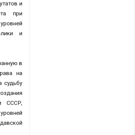
утатов и
ета при
уровней
блики и
занную в
рава на
а судьбу
создания
и СССР,
 уровней
лдавской