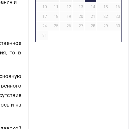
ания и
10
11
12
13
14
15
16
17
18
19
20
21
22
23
24
25
26
27
28
29
30
31
ственное
ия, то в
основную
твенного
утствие
ось и на
давской