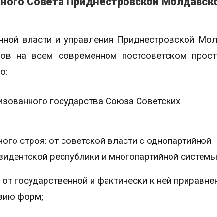
вного Совета Приднестровской Молдавск
енной власти и управления Приднестровской Мо
гов на всем современном постсоветском прост
о:
изованного государства Союза Советских
ого строя: от советской власти с однопартийной
зидентской республики и многопартийной системы
от государственной и фактически к ней приравне
зию форм;