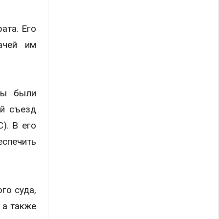
ата. Его
ачей им
мы были
ый съезд
). В его
спечить
го суда,
 а также