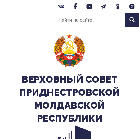
Перейти
к
Найти
содержанию
Найт
на
сайте:
ВЕРХОВНЫЙ CОВЕТ
ПРИДНЕСТРОВСКОЙ
МОЛДАВСКОЙ
РЕСПУБЛИКИ