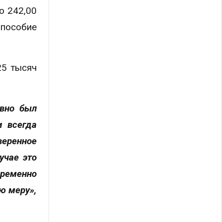
о 242,00
пособие
25 тысяч
авно был
и всегда
веренное
учае это
временно
ую меру»,