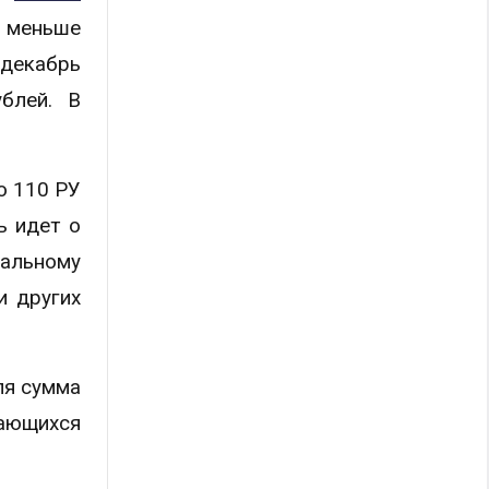
и меньше
 декабрь
блей. В
о 110 РУ
ь идет о
иальному
и других
ля сумма
чающихся