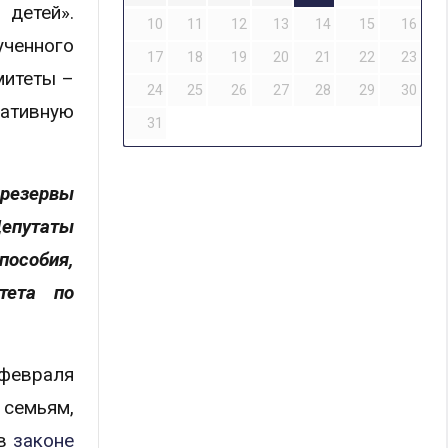
детей».
10
11
12
13
14
15
16
ученного
17
18
19
20
21
22
23
митеты –
24
25
26
27
28
29
30
ративную
31
 резервы
Депутаты
пособия,
тета по
 февраля
 семьям,
 в
законе