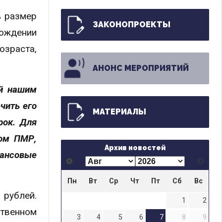
% размер
ЗАКОНОПРОЕКТЫ
рождении
озраста,
АНОНС МЕРОПРИЯТИЙ
ий нашим
чить его
МАТЕРИАЛЫ
рок. Для
том ПМР,
Архив новостей
ансовые
Пн
Вт
Ср
Чт
Пт
Сб
Вс
 рублей.
1
2
ственном
3
4
5
6
7
8
9