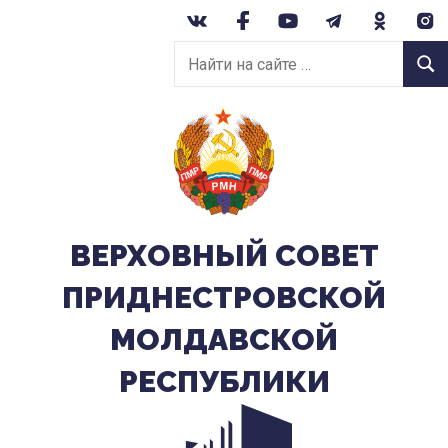
Перейти
к
Найти
содержанию
Найт
на
сайте:
ВЕРХОВНЫЙ CОВЕТ
ПРИДНЕСТРОВСКОЙ
МОЛДАВСКОЙ
РЕСПУБЛИКИ