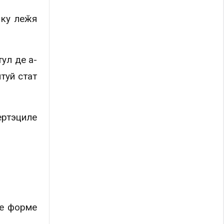
 ку леӂя
ул де а-
туй стат
ертэциле
те форме