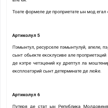
Тоате формеле де проприетате ын мод егал с
Артиколул 5
Пэмынтул, ресурселе пэмынтулуй, апеле, пэ
сынт обьекте ексклусиве але проприетэций 
де кэтре четэцений ку дрептул ла моштени
експлоатэрий сынт детерминате де леӂе.
Артиколул 6
Путеря де стат ын Република Молдовеня