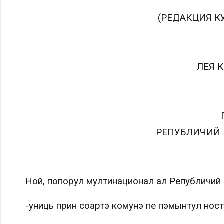
(РЕДАКЦИЯ К
ЛЕӁЯ
РЕПУБЛИЧИЙ
Ной, попорул мултинационал ал Републичи
-униць прин соартэ комунэ пе пэмынтул ност