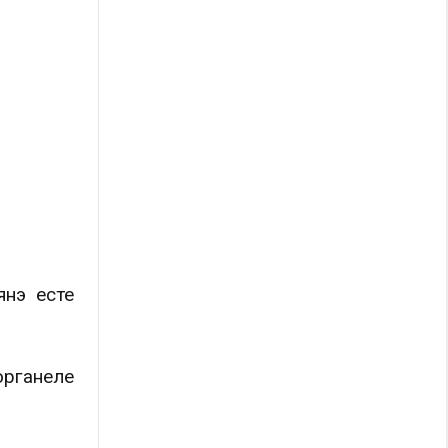
янэ есте
органеле