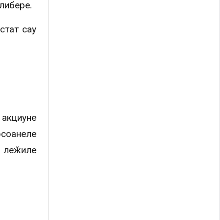
либере.
стат сау
 акциуне
рсоанеле
и леӂиле