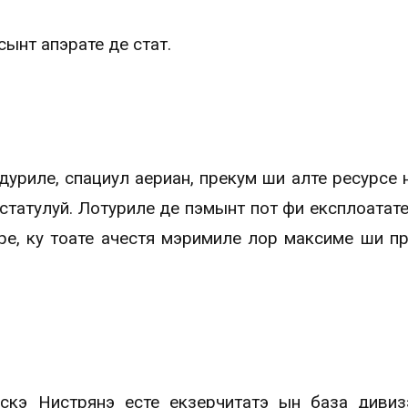
ынт апэрате де стат.
дуриле, спациул аериан, прекум ши алте ресурсе 
статулуй. Лотуриле де пэмынт пот фи експлоатате
ре, ку тоате ачестя мэримиле лор максиме ши п
скэ Нистрянэ есте екзерчитатэ ын база диви