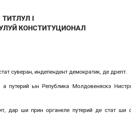
ТИТЛУЛ I
МУЛУЙ КОНСТИТУЦИОНАЛ
тат суверан, индепендент демократик, де дрепт.
э а путерий ын Република Молдовеняскэ Нистр
т, дар ши прин органеле путерий де стат ши 