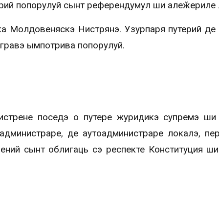
рий попорулуй сынт референдумул ши алеӂериле 
ка Молдовеняскэ Нистрянэ. Узурпаря путерий де 
 гравэ ымпотрива попорулуй.
стрене поседэ о путере журидикэ супремэ ши
 администраре, де аутоадминистраре локалэ, пе
ений сынт облигаць сэ респекте Конституция ш