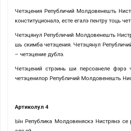
Четэцения Републичий Молдовенешть Нист
конституционалэ, есте егалэ пентру тоць ч
Четэцянул Републичий Молдовенешть Нистрен
шь скимба четэцения. Четэцянул Републичи
– четэцение дублэ.
Четэцений стрэинь ши персоанеле фэрэ 
четэценилор Републичий Молдовенешть Нист
Артиколул 4
Ын Република Молдовеняскэ Нистрянэ се р
але ей.