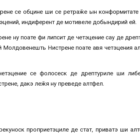
рене се обцине ши се ретраӂе ын конформитате
етэцений, индиферент де мотивеле добындирий ей.
е ну поате фи липсит де четэцение сау де дрепт
й Молдовенешть Нистрене поате авя четэцения ал
четэцение се фолосеск де дрептуриле ши либ
рене, дакэ леӂя ну преведе алтфел.
екуноск проприетэциле де стат, приватэ ши ал