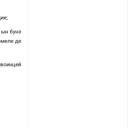
ие;
 ын бунэ
рмеле де
 воинцей