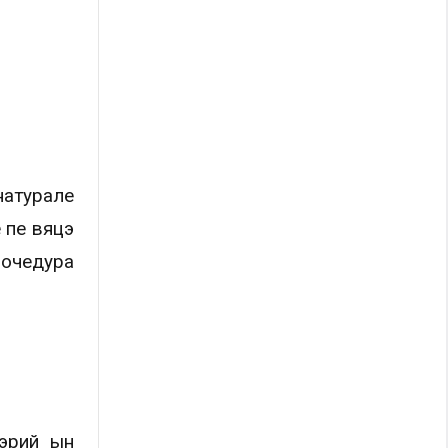
натурале
 пе вяцэ
рочедура
зэрий ын