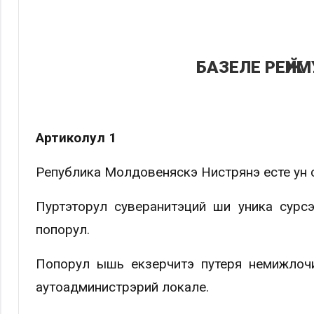
БАЗЕЛЕ РЕӁИ
Артиколул 1
Република Молдовеняскэ Нистрянэ есте ун с
Пуртэторул суверанитэций ши уника сурс
попорул.
Попорул ышь екзерчитэ путеря немижлочи
аутоадминистрэрий локале.