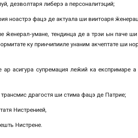
уй, дезволтаря либерэ а персоналитэций;
рия ноастрэ фацэ де актуала ши виитоаря ӂенерац
 ӂенерал-умане, тендинца де а трэи ын паче ши
ормитате ку принчипииле унаним акчептате ши но
ре ар асигура супремация леӂий ка експримаре а
 трансмис драгостя ши стима фацэ де Патрие;
татя Нистренией,
ешть Нистрене.