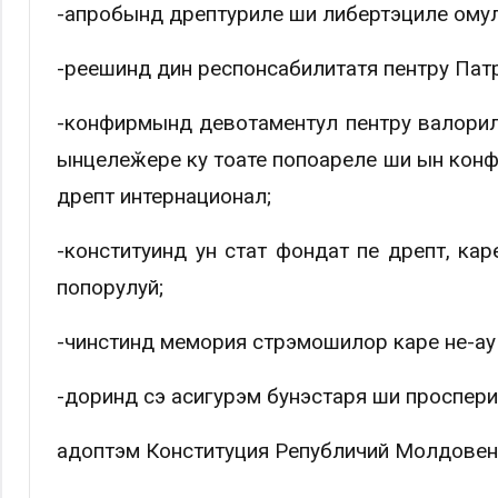
-апробынд дрептуриле ши либертэциле омул
-реешинд дин респонсабилитатя пентру Пат
-конфирмынд девотаментул пентру валориле
ынцелеӂере ку тоате попоареле ши ын конф
дрепт интернационал;
-конституинд ун стат фондат пе дрепт, ка
попорулуй;
-чинстинд мемория стрэмошилор каре не-ау
-доринд сэ асигурэм бунэстаря ши проспери
адоптэм Конституция Републичий Молдовен