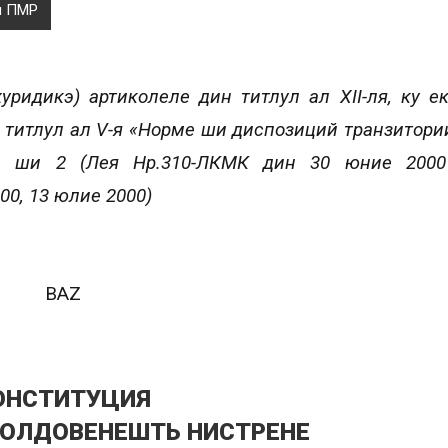
я ПМР
уридикэ) артиколеле дин титлул ал XII-ля, ку е
н титлул ал V-я «Норме ши диспозиций транзитори
1 ши 2 (Леӂя Нр.310-ЛКМК дин 30 юние 2000 
00, 13 юлие 2000)
BAZ
ОНСТИТУЦИЯ
МОЛДОВЕНЕШТЬ НИСТРЕНЕ