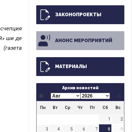
ЗАКОНОПРОЕКТЫ
ксчепция
й» ши де
АНОНС МЕРОПРИЯТИЙ
(газета
МАТЕРИАЛЫ
Архив новостей
Пн
Вт
Ср
Чт
Пт
Сб
Вс
1
2
3
4
5
6
7
8
9