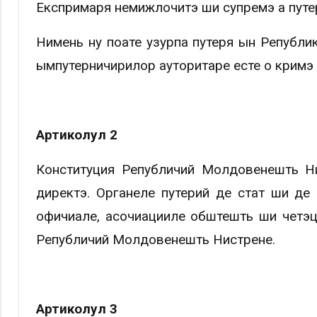
Експримаря немижлочитэ ши супремэ а путе
Нимень ну поате узурпа путеря ын Републи
ымпутерничирилор ауторитаре есте о кримэ
Артиколул 2
Конституция Републичий Молдовенешть Ни
директэ. Органеле путерий де стат ши де
офичиале, асочиацииле обштешть ши четэц
Републичий Молдовенешть Нистрене.
Артиколул 3