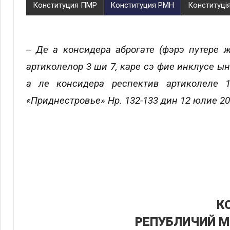
Конституция ПМР
Конституция РМН
Конституцi
-- Де а консидера аброгате (фэрэ путере ж
артиколелор 3 ши 7, каре сэ фие инклусе ы
а ле консидера респектив артиколеле 
«Приднестровье» Нр. 132-133 дин 12 юлие 20
К
РЕПУБЛИЧИЙ 