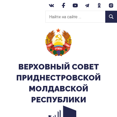
Перейти
к
Найти
содержанию
Найт
на
сайте:
ВЕРХОВНЫЙ CОВЕТ
ПРИДНЕСТРОВСКОЙ
МОЛДАВСКОЙ
РЕСПУБЛИКИ