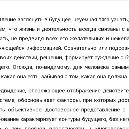
ение заглянуть в будущее, неуемная тяга узнать,
ем, что жизнь и деятельность всегда связаны с
ать, не предвидя всех его желательных и нежел
еняющейся информацией. Сознательно или подсоз
воих действий, решений, формирует суждение о 
щего. Отсюда, по-видимому, для человека самы
какая она есть, забывая о том, какая она должна 
едвидение, опережающее отображение действите
стеме, обосновывает факторы, при которых дос
ть объективное, достоверное представление о 
рование характеризует контуры будущего, без нег
е с тем прогноз вероятностен и многовариан