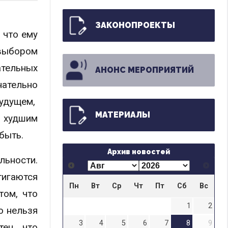
ЗАКОНОПРОЕКТЫ
 что ему
 выбором
ательных
АНОНС МЕРОПРИЯТИЙ
нательно
будущем,
МАТЕРИАЛЫ
м худшим
быть.
Архив новостей
льности.
тигаются
Пн
Вт
Ср
Чт
Пт
Сб
Вс
том, что
1
2
о нельзя
3
4
5
6
7
8
9
тен, что