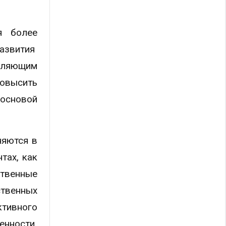
я более
азвития
оляющим
повысить
основой
няются в
тах, как
твенные
ственных
ктивного
венности