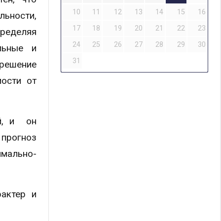
10
11
12
13
14
15
16
льности,
17
18
19
20
21
22
23
пределяя
24
25
26
27
28
29
30
льные и
31
 решение
мости от
й, и он
 прогноз
имально-
рактер и