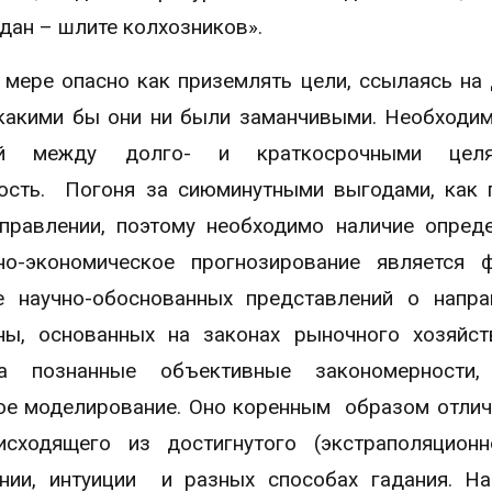
здан – шлите колхозников».
й мере опасно как приземлять цели, ссылаясь на
, какими бы они ни были заманчивыми. Необходи
чий между долго- и краткосрочными цел
сть. Погоня за сиюминутными выгодами, как 
правлении, поэтому необходимо наличие опред
о-экономическое прогнозирование является ф
 научно-обоснованных представлений о напра
ны, основанных на законах рыночного хозяйст
а познанные объективные закономерности, 
ое моделирование. Оно коренным образом отлич
сходящего из достигнутого (экстраполяционн
нии, интуиции и разных способах гадания. Н