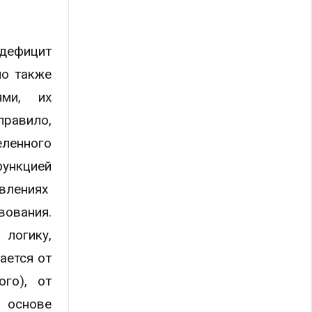
 дефицит
мо также
ями, их
правило,
еленного
ункцией
влениях
вования.
логику,
ается от
ого), от
а основе