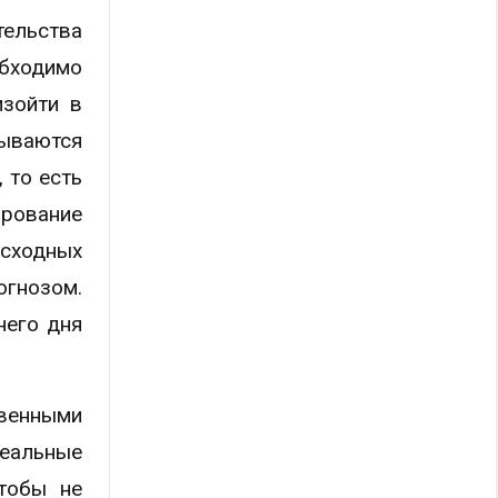
тельства
бходимо
изойти в
тываются
 то есть
ирование
исходных
огнозом.
него дня
твенными
реальные
чтобы не