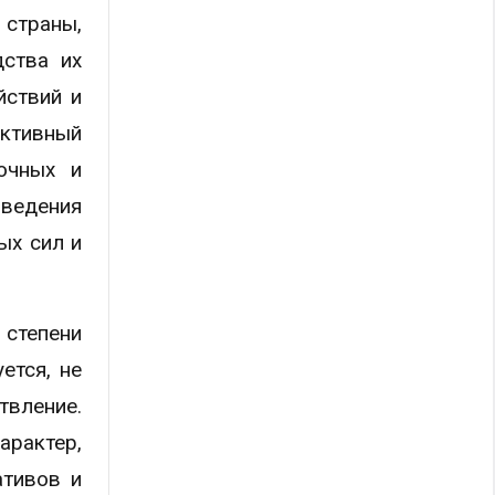
 страны,
дства их
йствий и
ективный
очных и
оведения
ых сил и
 степени
ется, не
твление.
арактер,
ативов и