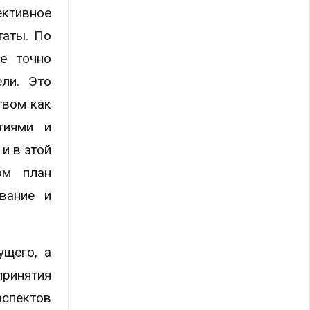
ективное
таты. По
е точно
ели. Это
твом как
тиями и
и в этой
ом план
вание и
ущего, а
принятия
аспектов