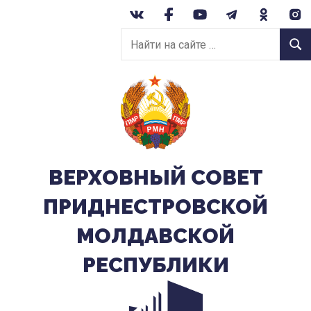
Перейти
к
Найти
содержанию
Найт
на
сайте:
ВЕРХОВНЫЙ CОВЕТ
ПРИДНЕСТРОВСКОЙ
МОЛДАВСКОЙ
РЕСПУБЛИКИ