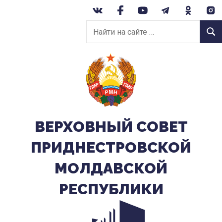
Перейти
к
Найти
содержанию
Найт
на
сайте:
ВЕРХОВНЫЙ CОВЕТ
ПРИДНЕСТРОВСКОЙ
МОЛДАВСКОЙ
РЕСПУБЛИКИ