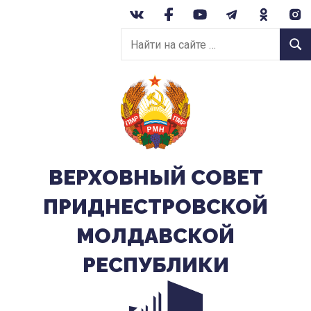
Перейти
к
Найти
содержанию
Найт
на
сайте:
ВЕРХОВНЫЙ CОВЕТ
ПРИДНЕСТРОВСКОЙ
МОЛДАВСКОЙ
РЕСПУБЛИКИ