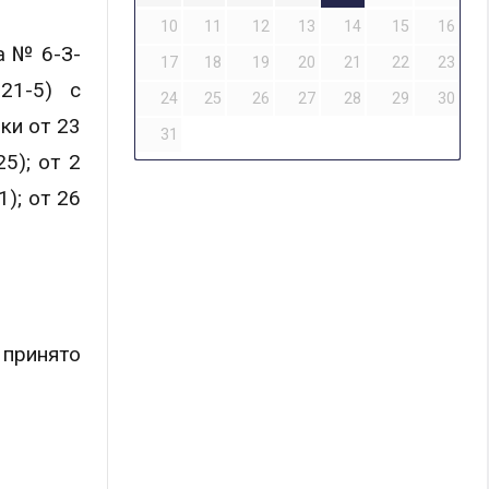
10
11
12
13
14
15
16
а № 6-З-
17
18
19
20
21
22
23
21-5) c
24
25
26
27
28
29
30
ки от 23
31
5); от 2
); от 26
 принято