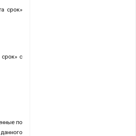
та срок»
 срок» с
енные по
данного