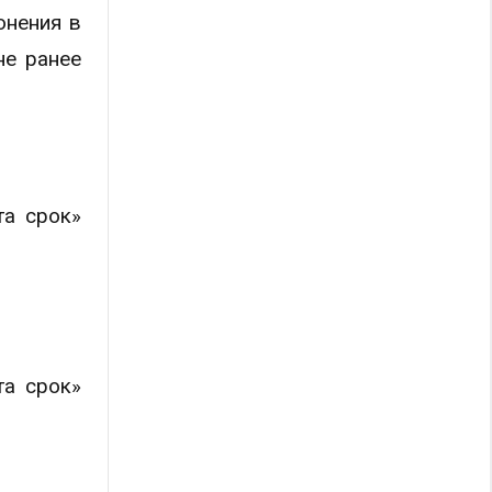
онения в
не ранее
та срок»
та срок»