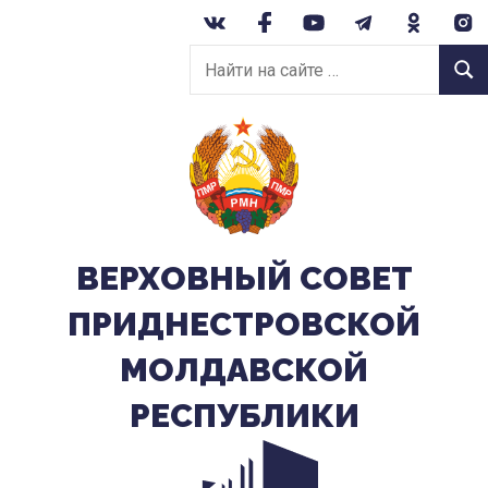
Перейти
к
Найти
содержанию
Найт
на
сайте:
ВЕРХОВНЫЙ CОВЕТ
ПРИДНЕСТРОВСКОЙ
МОЛДАВСКОЙ
РЕСПУБЛИКИ