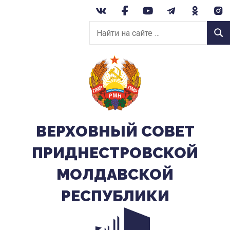
Перейти
к
Найти
содержанию
Найт
на
сайте:
ВЕРХОВНЫЙ CОВЕТ
ПРИДНЕСТРОВСКОЙ
МОЛДАВСКОЙ
РЕСПУБЛИКИ