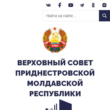
Перейти
к
Найти
содержанию
Найт
на
сайте:
ВЕРХОВНЫЙ CОВЕТ
ПРИДНЕСТРОВСКОЙ
МОЛДАВСКОЙ
РЕСПУБЛИКИ