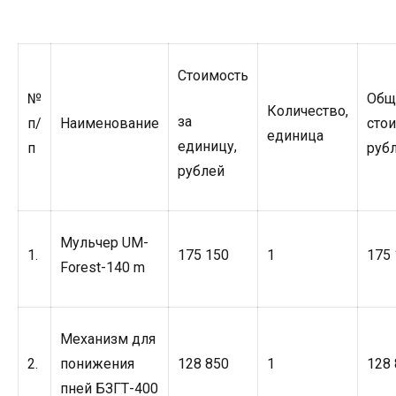
Стоимость
№
Общ
Количество,
за
п/
Наименование
стои
единица
единицу,
п
руб
рублей
Мульчер UM-
1.
175 150
1
175 
Forest-140 m
Механизм для
2.
понижения
128 850
1
128 
пней БЗГТ-400