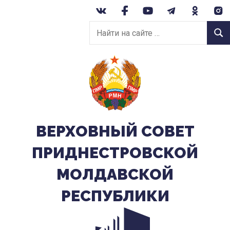
Перейти
к
Найти
содержанию
Найт
на
сайте:
ВЕРХОВНЫЙ CОВЕТ
ПРИДНЕСТРОВСКОЙ
МОЛДАВСКОЙ
РЕСПУБЛИКИ