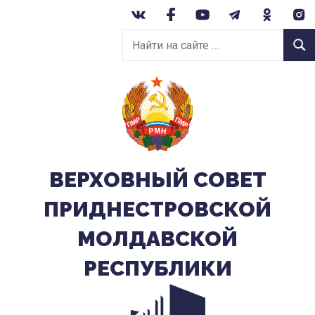
Перейти
к
Найти
содержанию
Найт
на
сайте:
ВЕРХОВНЫЙ CОВЕТ
ПРИДНЕСТРОВСКОЙ
МОЛДАВСКОЙ
РЕСПУБЛИКИ