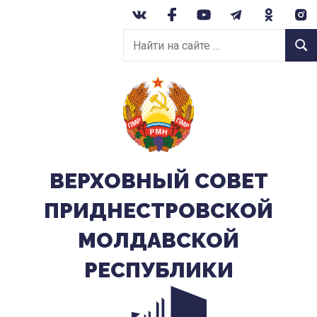
Перейти
к
Найти
содержанию
Найт
на
сайте:
ВЕРХОВНЫЙ CОВЕТ
ПРИДНЕСТРОВСКОЙ
МОЛДАВСКОЙ
РЕСПУБЛИКИ