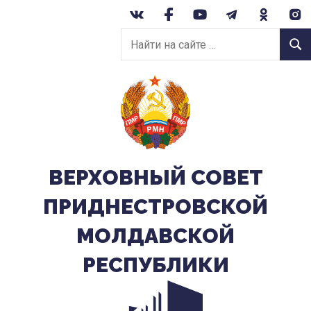
Перейти
к
Найти
содержанию
Найт
на
сайте:
ВЕРХОВНЫЙ CОВЕТ
ПРИДНЕСТРОВСКОЙ
МОЛДАВСКОЙ
РЕСПУБЛИКИ