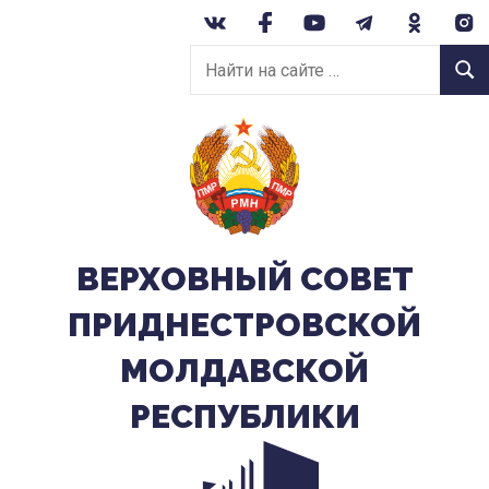
Перейти
к
Найти
содержанию
Найт
на
сайте:
ВЕРХОВНЫЙ CОВЕТ
ПРИДНЕСТРОВСКОЙ
МОЛДАВСКОЙ
РЕСПУБЛИКИ