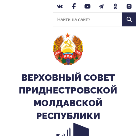
Перейти
к
Найти
содержанию
Найт
на
сайте:
ВЕРХОВНЫЙ CОВЕТ
ПРИДНЕСТРОВСКОЙ
МОЛДАВСКОЙ
РЕСПУБЛИКИ