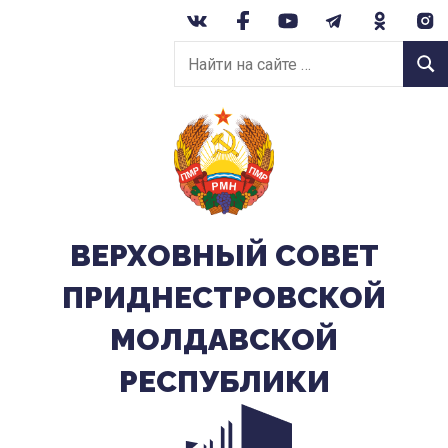
Перейти
к
Найти
содержанию
Найт
на
сайте:
ВЕРХОВНЫЙ CОВЕТ
ПРИДНЕСТРОВСКОЙ
МОЛДАВСКОЙ
РЕСПУБЛИКИ