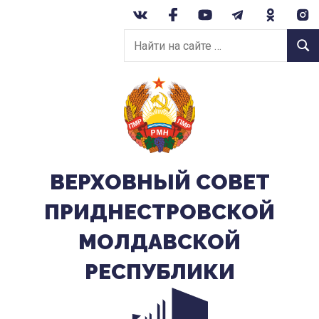
Перейти
к
Найти
содержанию
Найт
на
сайте:
ВЕРХОВНЫЙ CОВЕТ
ПРИДНЕСТРОВСКОЙ
МОЛДАВСКОЙ
РЕСПУБЛИКИ