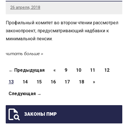
26 апреля, 2018
Профильный комитет во втором чтении рассмотрел
законопроект, предусматривающий надбавки к
минимальной пенсии.
читать больше
Страницы
← Предыдущая
«
9
10
11
12
13
14
15
16
17
18
»
Следующая →
ЗАКОНЫ ПМР