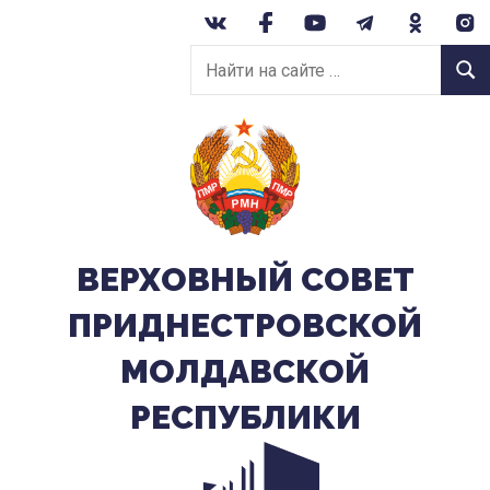
Перейти
к
Найти
содержанию
Найт
на
сайте:
ВЕРХОВНЫЙ CОВЕТ
ПРИДНЕСТРОВСКОЙ
МОЛДАВСКОЙ
РЕСПУБЛИКИ