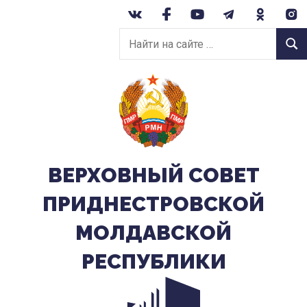
Перейти
к
Найти
содержанию
Найт
на
сайте:
ВЕРХОВНЫЙ CОВЕТ
ПРИДНЕСТРОВСКОЙ
МОЛДАВСКОЙ
РЕСПУБЛИКИ