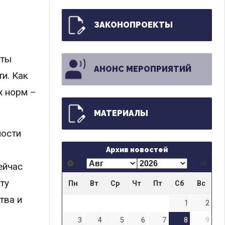
ЗАКОНОПРОЕКТЫ
кты
АНОНС МЕРОПРИЯТИЙ
и. Как
х норм –
МАТЕРИАЛЫ
ности
Архив новостей
ейчас
ту
Пн
Вт
Ср
Чт
Пт
Сб
Вс
тва и
1
2
3
4
5
6
7
8
9