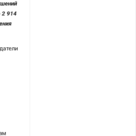
ушений
 2 914
ения
датели
ам