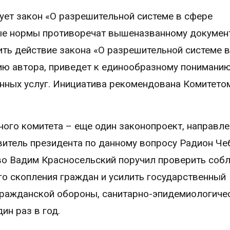
ует закон «О разрешительной системе в сфере
ные нормы противоречат вышеназванному документ
ть действие закона «О разрешительной системе 
нию автора, приведет к единообразному понимани
нных услуг. Инициатива рекомендована Комитето
ого комитета – еще один законопроект, направл
авитель президента по данному вопросу Радион Че
во Вадим Красносельский поручил проверить соб
го скопления граждан и усилить государственный
гражданской обороны, санитарно-эпидемиологиче
ин раз в год.