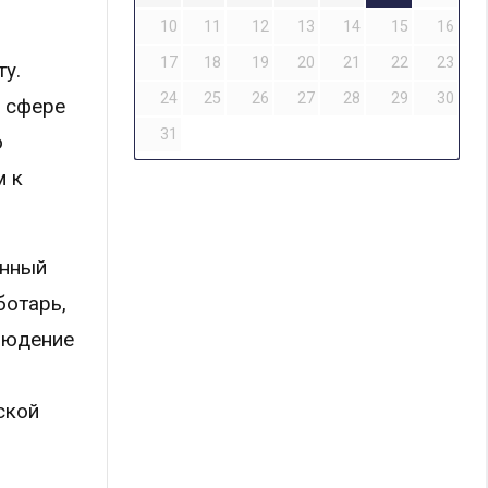
10
11
12
13
14
15
16
17
18
19
20
21
22
23
у.
24
25
26
27
28
29
30
в сфере
31
ю
м к
енный
ботарь,
людение
ской