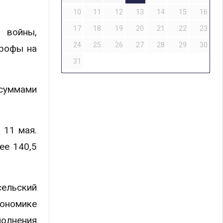
10
11
12
13
14
15
16
17
18
19
20
21
22
23
 войны,
24
25
26
27
28
29
30
трофы на
31
 суммами
 11 мая.
ее 140,5
сельский
ономике
полнения