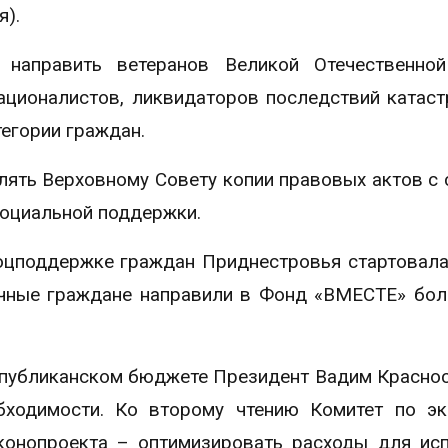
я).
 направить ветеранов Великой Отечественной
ационалистов, ликвидаторов последствий катас
егории граждан.
лять Верховному Совету копии правовых актов с
социальной поддержки.
оцподдержке граждан Приднестровья стартовала
ычные граждане направили в Фонд «ВМЕСТЕ» бол
еспубликанском бюджете Президент Вадим Красно
ходимости. Ко второму чтению Комитет по эк
аконопроекта – оптимизировать расходы для ис