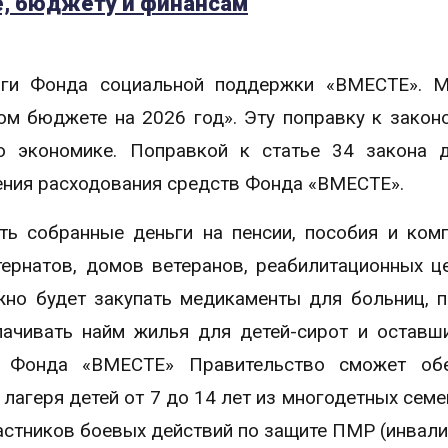
е, бюджету и финансам
ьги Фонда социальной поддержки «ВМЕСТЕ». М
м бюджете на 2026 год». Эту поправку к закон
о экономике. Поправкой к статье 34 закона 
ения расходования средств Фонда «ВМЕСТЕ».
ть собранные деньги на пенсии, пособия и ком
тернатов, домов ветеранов, реабилитационных ц
жно будет закупать медикаменты для больниц, 
лачивать найм жилья для детей-сирот и оставш
я Фонда «ВМЕСТЕ» Правительство сможет обе
агеря детей от 7 до 14 лет из многодетных семей
астников боевых действий по защите ПМР (инвалидо