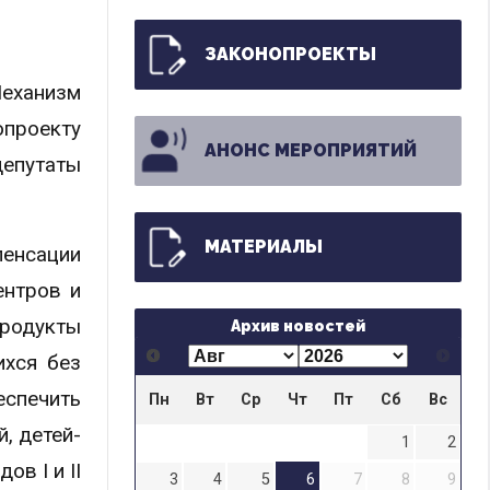
ЗАКОНОПРОЕКТЫ
еханизм
опроекту
АНОНС МЕРОПРИЯТИЙ
депутаты
МАТЕРИАЛЫ
пенсации
ентров и
продукты
Архив новостей
ихся без
спечить
Пн
Вт
Ср
Чт
Пт
Сб
Вс
, детей-
1
2
в I и II
3
4
5
6
7
8
9