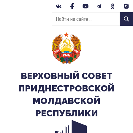
Перейти
к
Найти
содержанию
Найт
на
сайте:
ВЕРХОВНЫЙ CОВЕТ
ПРИДНЕСТРОВСКОЙ
МОЛДАВСКОЙ
РЕСПУБЛИКИ