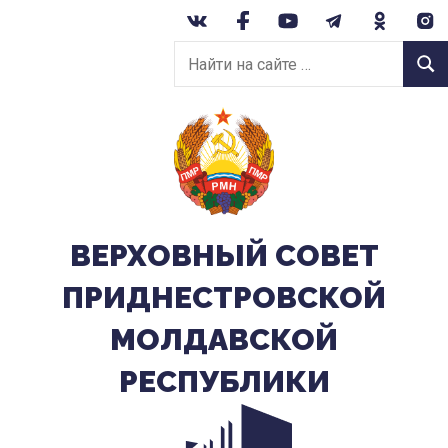
Перейти
к
Найти
содержанию
Найт
на
сайте:
ВЕРХОВНЫЙ CОВЕТ
ПРИДНЕСТРОВСКОЙ
МОЛДАВСКОЙ
РЕСПУБЛИКИ