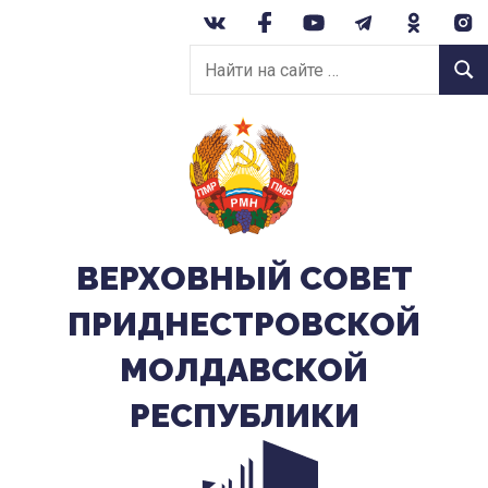
Перейти
к
Найти
содержанию
Найт
на
сайте:
ВЕРХОВНЫЙ CОВЕТ
ПРИДНЕСТРОВСКОЙ
МОЛДАВСКОЙ
РЕСПУБЛИКИ