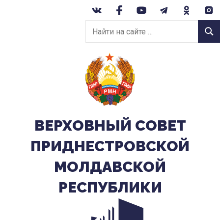
Перейти
к
Найти
содержанию
Найт
на
сайте:
ВЕРХОВНЫЙ CОВЕТ
ПРИДНЕСТРОВСКОЙ
МОЛДАВСКОЙ
РЕСПУБЛИКИ