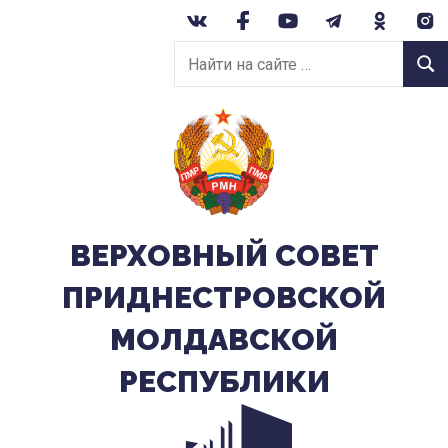
Перейти
к
Найти
содержанию
Найт
на
сайте:
ВЕРХОВНЫЙ CОВЕТ
ПРИДНЕСТРОВСКОЙ
МОЛДАВСКОЙ
РЕСПУБЛИКИ