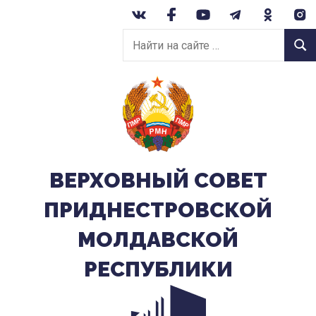
Перейти
к
Найти
содержанию
Найт
на
сайте:
ВЕРХОВНЫЙ CОВЕТ
ПРИДНЕСТРОВСКОЙ
МОЛДАВСКОЙ
РЕСПУБЛИКИ