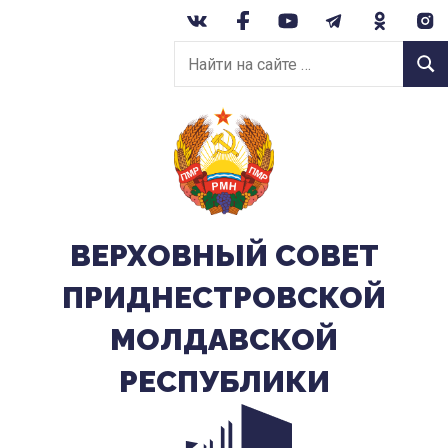
Перейти
к
Найти
содержанию
Найт
на
сайте:
ВЕРХОВНЫЙ CОВЕТ
ПРИДНЕСТРОВСКОЙ
МОЛДАВСКОЙ
РЕСПУБЛИКИ