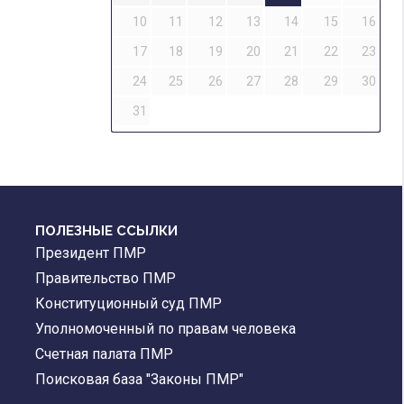
10
11
12
13
14
15
16
17
18
19
20
21
22
23
24
25
26
27
28
29
30
31
ПОЛЕЗНЫЕ ССЫЛКИ
Президент ПМР
Правительство ПМР
Конституционный суд ПМР
Уполномоченный по правам человека
Счетная палата ПМР
Поисковая база "Законы ПМР"