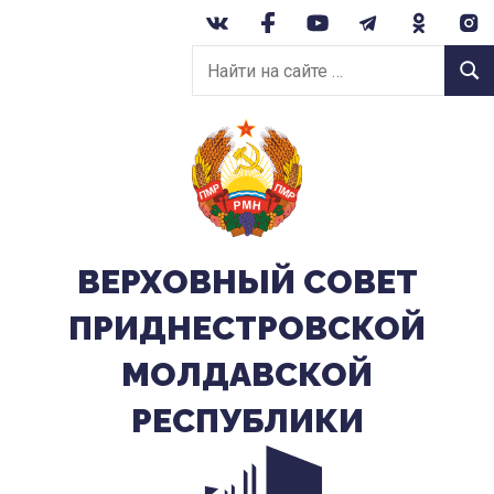
Перейти
к
Найти
содержанию
Найт
на
сайте:
ВЕРХОВНЫЙ CОВЕТ
ПРИДНЕСТРОВСКОЙ
МОЛДАВСКОЙ
РЕСПУБЛИКИ