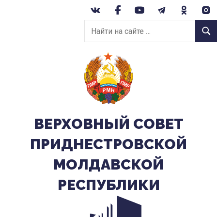
Перейти
к
Найти
содержанию
Найт
на
сайте:
ВЕРХОВНЫЙ CОВЕТ
ПРИДНЕСТРОВСКОЙ
МОЛДАВСКОЙ
РЕСПУБЛИКИ