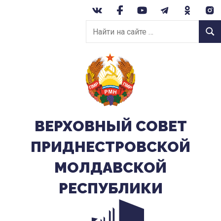
Перейти
к
Найти
содержанию
Найт
на
сайте:
ВЕРХОВНЫЙ CОВЕТ
ПРИДНЕСТРОВСКОЙ
МОЛДАВСКОЙ
РЕСПУБЛИКИ