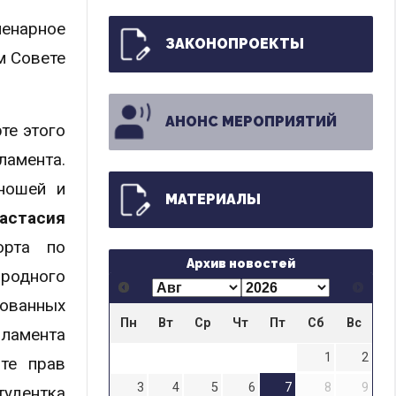
ленарное
ЗАКОНОПРОЕКТЫ
м Совете
АНОНС МЕРОПРИЯТИЙ
те этого
ламента.
юношей и
МАТЕРИАЛЫ
астасия
орта по
Архив новостей
 родного
зованных
Пн
Вт
Ср
Чт
Пт
Сб
Вс
рламента
1
2
ите прав
3
4
5
6
7
8
9
тудентка