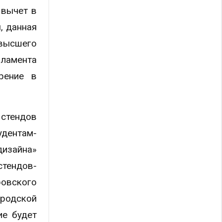
 вычет в
, данная
высшего
рламента
рение в
 стендов
удентам-
изайна»
тендов-
овского
ородской
ие будет