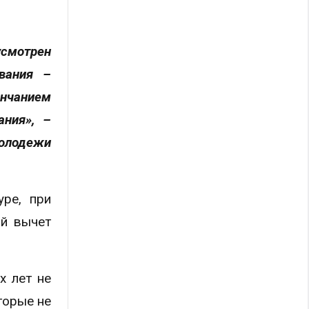
усмотрен
вания –
ончанием
ания», –
молодежи
уре, при
ый вычет
х лет не
торые не