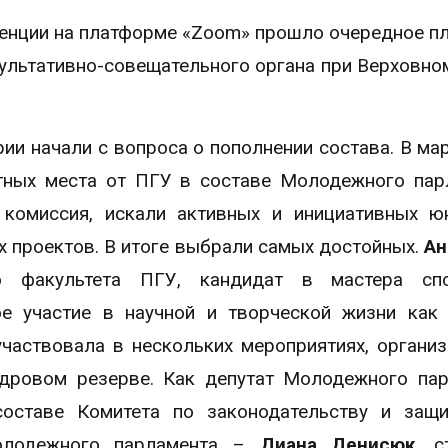
ренции на платформе «Zoom» прошло очередное п
ультативно-совещательного органа при Верховно
и начали с вопроса о пополнении состава. В мар
тных места от ПГУ в составе Молодежного пар
 комиссия, искали активных и инициативных 
 проектов. В итоге выбрали самых достойных.
Ан
о факультета ПГУ, кандидат в мастера сп
ое участие в научной и творческой жизни как
 участвовала в нескольких мероприятиях, органи
дровом резерве. Как депутат Молодежного па
составе Комитета по законодательству и защ
олодежного парламента –
Диана Денисюк
, с