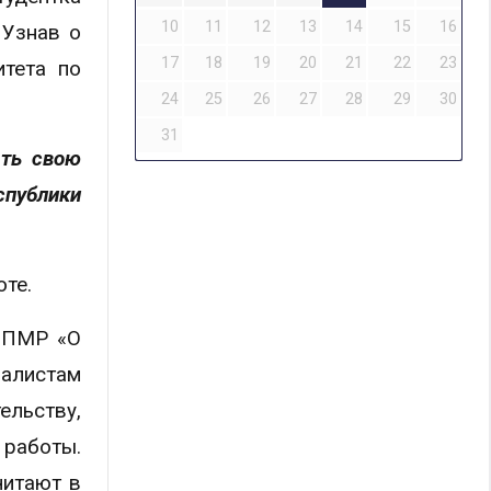
10
11
12
13
14
15
16
 Узнав о
17
18
19
20
21
22
23
итета по
24
25
26
27
28
29
30
31
ать свою
спублики
те.
н ПМР «О
алистам
льству,
 работы.
читают в