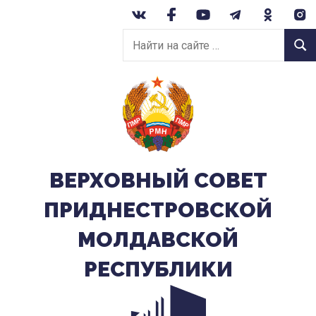
Перейти
к
Найти
содержанию
Найт
на
сайте:
ВЕРХОВНЫЙ CОВЕТ
ПРИДНЕСТРОВСКОЙ
МОЛДАВСКОЙ
РЕСПУБЛИКИ