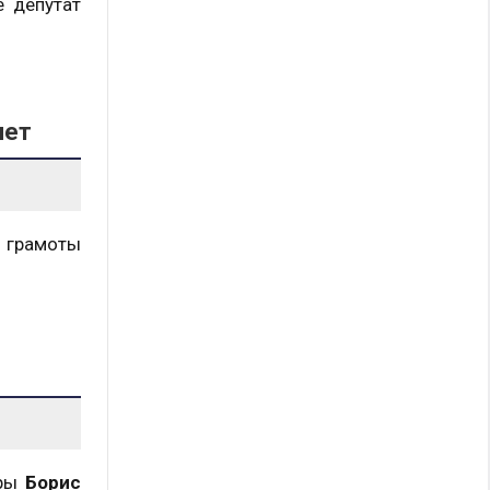
е депутат
лет
 грамоты
ары
Борис