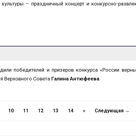
е культуры – праздничный концерт и конкурсно-развле
адили победителей и призеров конкурса «России верн
ля Верховного Совета
Галина Антюфеева
.
10
11
12
13
14
»
Следующая →