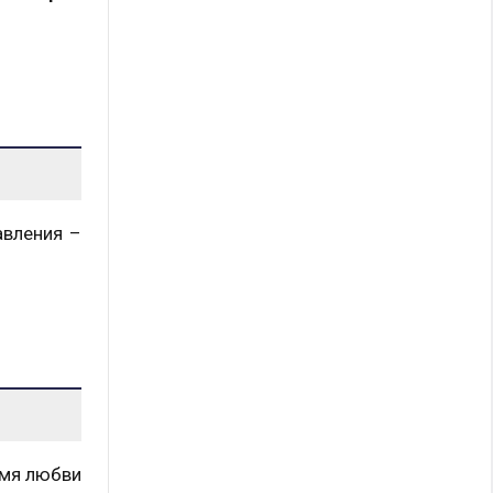
авления –
имя любви