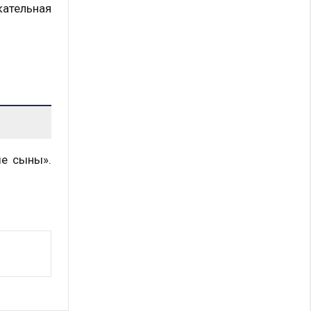
кательная
ые сыны».