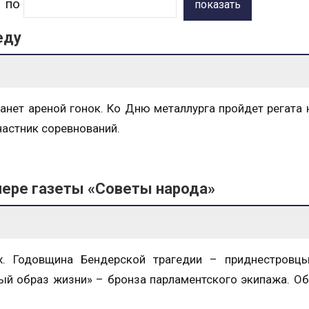
по
показать
еду
танет ареной гонок. Ко Дню металлурга пройдет регата 
частник соревнований.
мере газеты «Советы народа»
х. Годовщина Бендерской трагедии – приднестровцы
ый образ жизни» – бронза парламентского экипажа. Об