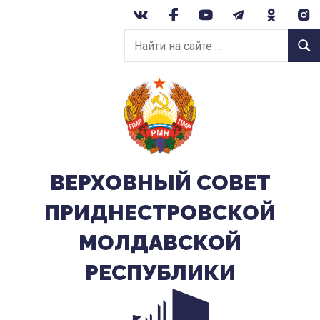
Перейти
к
Найти
содержанию
Найт
на
сайте:
ВЕРХОВНЫЙ CОВЕТ
ПРИДНЕСТРОВСКОЙ
МОЛДАВСКОЙ
РЕСПУБЛИКИ